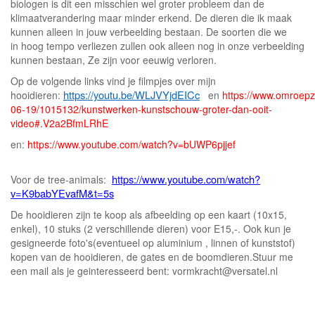
biologen is dit een misschien wel groter probleem dan de
klimaatverandering maar minder erkend. De dieren die ik maak
kunnen alleen in jouw verbeelding bestaan. De soorten die we
in hoog tempo verliezen zullen ook alleen nog in onze verbeelding
kunnen bestaan, Ze zijn voor eeuwig verloren.
Op de volgende links vind je filmpjes over mijn
https://youtu.be/WLJVYjdEICc
hooidieren:
en
https://www.omroepz
06-19/1015132/kunstwerken-kunstschouw-groter-dan-ooit-
video#.V2a2BfmLRhE
en:
https://www.youtube.com/watch?v=bUWP6pjjef
https://www.youtube.com/watch?
Voor de tree-animals:
v=K9babYEvafM&t=5s
De hooidieren zijn te koop als afbeelding op een kaart (10x15,
enkel), 10 stuks (2 verschillende dieren) voor E15,-. Ook kun je
gesigneerde foto's(eventueel op aluminium , linnen of kunststof)
kopen van de hooidieren, de gates en de boomdieren.Stuur me
een mail als je geinteresseerd bent: vormkracht@versatel.nl