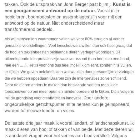
takken. Ook de uitspraak van John Berger past bij mij:
Kunst is
een georganiseerd antwoord op de natuur.
Vooral mijn
hooidieren, boombeesten en assemblages zijn voor mij een
antwoord op de natuur. Niet onderscheidend maar
transformerend bedoeld.
Als wij mensen iets waarnemen vallen we voor 80% terug op al eerder
gemaakte voorstellingen. Veel toeschouwers willen dan ook heel graag dat
de hooi en takkenbeesten bestaande dieren vertegenwoordigen. De
uiteenlopende interpretaties zijn vaak verassend (een hert, nee een hond,
nee een …..). Het is voor ons dus heel moeilijk om echt, zonder in te vullen,
te kijken. We geven betekenis aan wat we zien door persoonlijke ervaringen
die we hebben opgedaan. Daarom zijn de interpretaties zo verschillend.
Door de dieren anders te maken dan bestaande soorten roep ik de
toeschouwer op om meer open en minder oordelend te kijken. Dit is volgens
Door andere,
mij de grondslag voor creativiteit en innovatie.
ongebruikelijke gezichtspunten in te nemen kun je geinspireerd
worden tot nieuwe ideeën en visies.
De laatste drie jaar maak ik vooral landart, of landschapskunst. Ik
maak dieren van hooi of takken of van beide. Met deze dieren wil
ik aandacht vragen voor het verlies aan biodiversiteit. Volgens