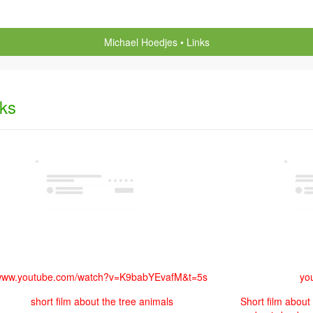
Michael Hoedjes
Links
nks
ww.youtube.com/watch?v=K9babYEvafM&t=5s
yo
short film about the tree animals
Short film about