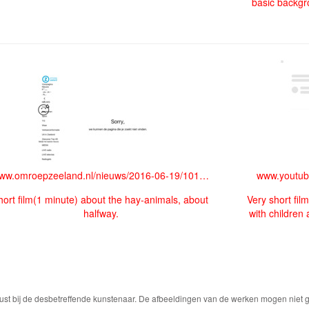
basic backgr
www.omroepzeeland.nl/nieuws/2016-06-19/1015132/kun
www.youtub
hort film(1 minute) about the hay-animals, about
Very short fi
halfway.
with children 
ust bij de desbetreffende kunstenaar. De afbeeldingen van de werken mogen niet ge