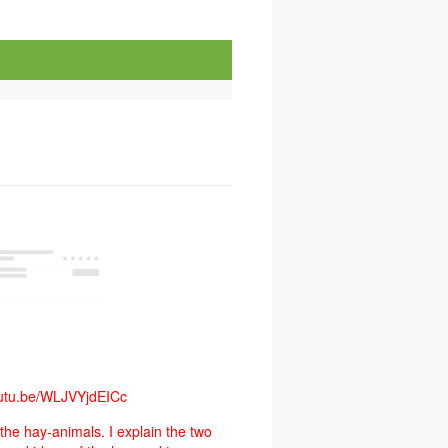
utu.be/WLJVYjdEICc
 the hay-animals. I explain the two