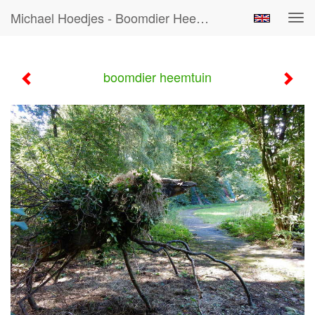
Michael Hoedjes - Boomdier Heemtuin
Tog
navi
boomdier heemtuin