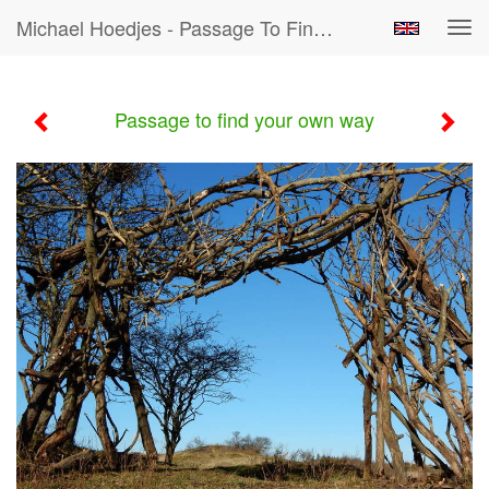
Michael Hoedjes - Passage To Find Your Own Way
Tog
navi
Passage to find your own way