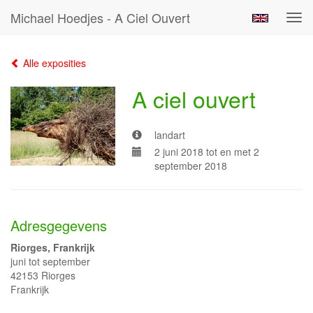
Michael Hoedjes - A Ciel Ouvert
Tog
navi
Alle exposities
A ciel ouvert
landart
2 juni 2018 tot en met 2
september 2018
Adresgegevens
Riorges, Frankrijk
juni tot september
42153 Riorges
Frankrijk